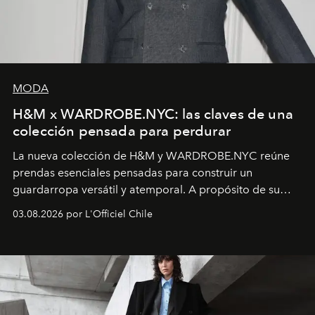
MODA
H&M x WARDROBE.NYC: las claves de una
colección pensada para perdurar
La nueva colección de H&M y WARDROBE.NYC reúne
prendas esenciales pensadas para construir un
guardarropa versátil y atemporal. A propósito de su
lanzamiento, los fundadores de la firma neoyorquina y
03.08.2026 por L'Officiel Chile
la asesora creativa y jefa de diseño global de la marca
sueca compartieron su visión sobre el proceso creativo
y la filosofía detrás de la propuesta.