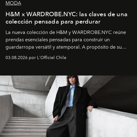
MODA
H&M x WARDROBE.NYC: las claves de una
colección pensada para perdurar
La nueva colección de H&M y WARDROBE.NYC reúne
prendas esenciales pensadas para construir un
guardarropa versátil y atemporal. A propósito de su
lanzamiento, los fundadores de la firma neoyorquina y
03.08.2026 por L'Officiel Chile
la asesora creativa y jefa de diseño global de la marca
sueca compartieron su visión sobre el proceso creativo
y la filosofía detrás de la propuesta.