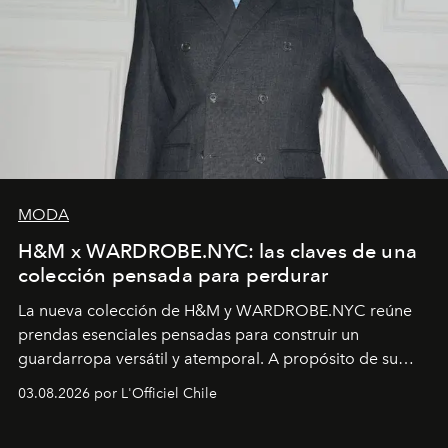
MODA
H&M x WARDROBE.NYC: las claves de una
colección pensada para perdurar
La nueva colección de H&M y WARDROBE.NYC reúne
prendas esenciales pensadas para construir un
guardarropa versátil y atemporal. A propósito de su
lanzamiento, los fundadores de la firma neoyorquina y
03.08.2026 por L'Officiel Chile
la asesora creativa y jefa de diseño global de la marca
sueca compartieron su visión sobre el proceso creativo