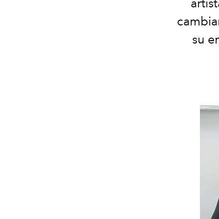
artis
cambian
su en