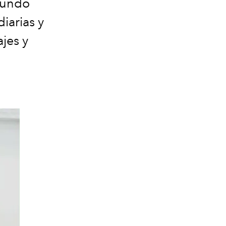
 mundo
iarias y
ajes y