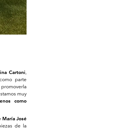
ina Cartoni
,
como parte
 promoverla
 estamos muy
ilenos como
 María José
piezas de la