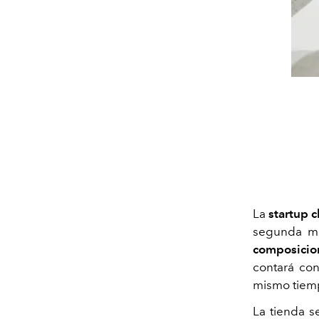
La
startup 
segunda ma
composicion
contará con
mismo tiemp
La tienda s