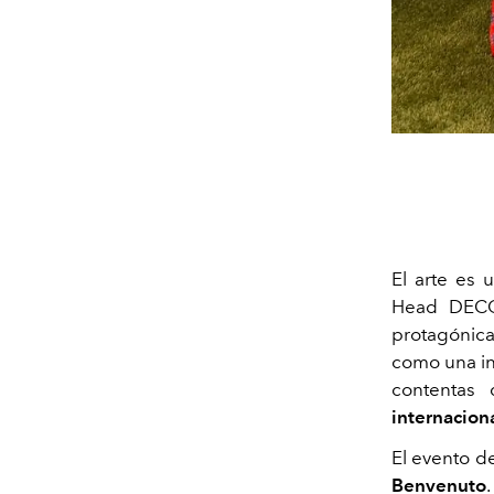
El arte es
Head DECO
protagónic
como una in
contentas
internaciona
El evento d
Benvenuto