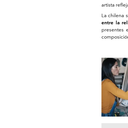
artista refle
La chilena 
entre la re
presentes e
composició