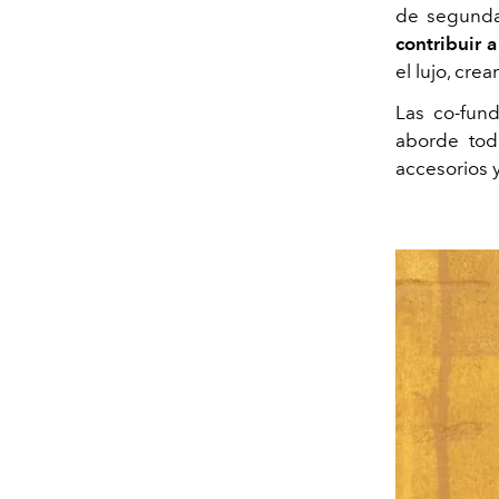
de segunda
contribuir 
el lujo, cre
Las co-fun
aborde tod
accesorios 