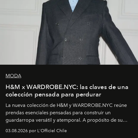
MODA
H&M x WARDROBE.NYC: las claves de una
colección pensada para perdurar
La nueva colección de H&M y WARDROBE.NYC reúne
prendas esenciales pensadas para construir un
guardarropa versátil y atemporal. A propósito de su
lanzamiento, los fundadores de la firma neoyorquina y
03.08.2026 por L'Officiel Chile
la asesora creativa y jefa de diseño global de la marca