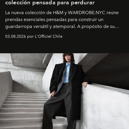
colección pensada para perdurar
La nueva colección de H&M y WARDROBE.NYC reúne
prendas esenciales pensadas para construir un
guardarropa versátil y atemporal. A propósito de su
lanzamiento, los fundadores de la firma neoyorquina y
03.08.2026 por L'Officiel Chile
la asesora creativa y jefa de diseño global de la marca
sueca compartieron su visión sobre el proceso creativo
y la filosofía detrás de la propuesta.