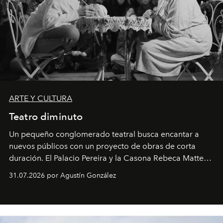
ARTE Y CULTURA
Teatro diminuto
Un pequeño conglomerado teatral busca encantar a
nuevos públicos con un proyecto de obras de corta
duración. El Palacio Pereira y la Casona Rebeca Matte
son algunos de los lugares que han albergado estas
31.07.2026 por Agustín González
miniobras. Sus puestas en escena son limpias; ponen el
foco en la historia y los personajes.