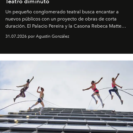
Teatro diminuto
Un pequeño conglomerado teatral busca encantar a
nuevos públicos con un proyecto de obras de corta
duración. El Palacio Pereira y la Casona Rebeca Matte
son algunos de los lugares que han albergado estas
31.07.2026 por Agustín González
miniobras. Sus puestas en escena son limpias; ponen el
foco en la historia y los personajes.