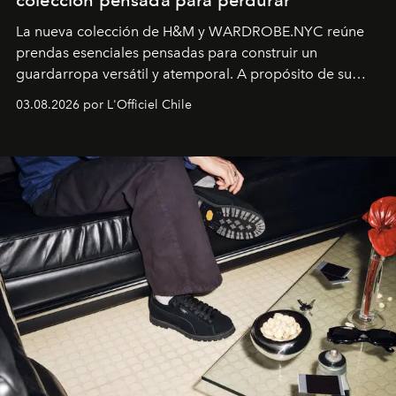
colección pensada para perdurar
La nueva colección de H&M y WARDROBE.NYC reúne
prendas esenciales pensadas para construir un
guardarropa versátil y atemporal. A propósito de su
lanzamiento, los fundadores de la firma neoyorquina y
03.08.2026 por L'Officiel Chile
la asesora creativa y jefa de diseño global de la marca
sueca compartieron su visión sobre el proceso creativo
y la filosofía detrás de la propuesta.