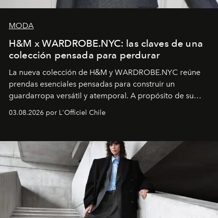
MODA
H&M x WARDROBE.NYC: las claves de una
colección pensada para perdurar
La nueva colección de H&M y WARDROBE.NYC reúne
prendas esenciales pensadas para construir un
guardarropa versátil y atemporal. A propósito de su
lanzamiento, los fundadores de la firma neoyorquina y
03.08.2026 por L'Officiel Chile
la asesora creativa y jefa de diseño global de la marca
sueca compartieron su visión sobre el proceso creativo
y la filosofía detrás de la propuesta.