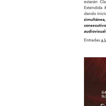
estarán C
Extendida &
dando inici
simultánea
consecutivo
audiovisual
Entradas
a 