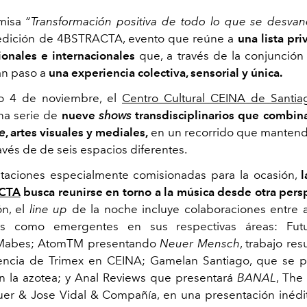
emisa
“Transformación positiva de todo lo que se desvan
edición de 4BSTRACTA, evento que reúne a
una lista pri
cionales e internacionales
que, a través de la conjunción
an paso a
una experiencia colectiva, sensorial y única.
o 4 de noviembre, el
Centro Cultural CEINA de Santia
na serie de
nueve
shows
transdisciplinarios que combin
e
, artes visuales y mediales,
en un recorrido que mantendr
avés de de seis espacios diferentes.
taciones especialmente comisionadas para la ocasión,
l
CTA
busca reunirse en torno a la música desde otra pers
ón, el
line up
de la noche incluye colaboraciones entre ar
os como emergentes en sus respectivas áreas: Futu
 Mabes; AtomTM presentando
Neuer Mensch
, trabajo re
encia de Trimex en CEINA; Gamelan Santiago, que se p
n la azotea; y Anal Reviews que presentará
BANAL
, The
er & Jose Vidal & Compañía, en una presentación inéd