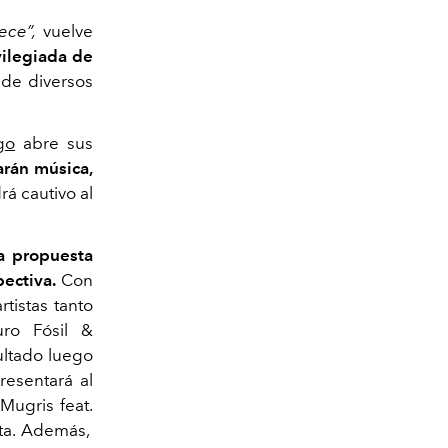
ece”,
vuelve
vilegiada de
 de diversos
go
abre sus
arán música,
á cautivo al
a propuesta
pectiva.
Con
tistas tanto
ro Fósil &
sultado luego
resentará al
 Mugris feat.
ita. Además,