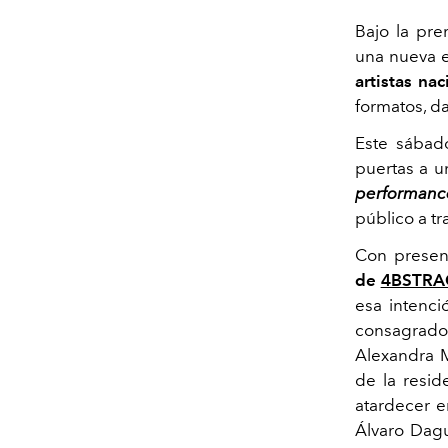
Bajo la pr
una nueva 
artistas na
formatos, d
Este sábad
puertas a u
performanc
público a tr
Con presen
de
4BSTRA
esa intenci
consagrad
Alexandra
de la resid
atardecer e
Álvaro Dagu