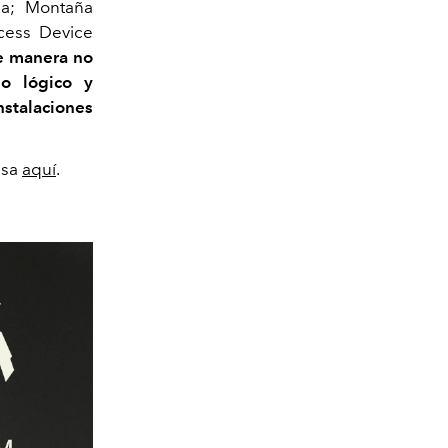
a; Montaña
ccess Device
e manera no
do lógico y
talaciones
esa
aquí
.