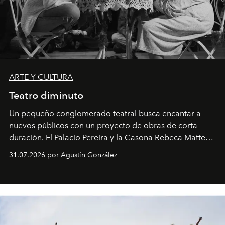
ARTE Y CULTURA
Teatro diminuto
Un pequeño conglomerado teatral busca encantar a
nuevos públicos con un proyecto de obras de corta
duración. El Palacio Pereira y la Casona Rebeca Matte
son algunos de los lugares que han albergado estas
31.07.2026 por Agustín González
miniobras. Sus puestas en escena son limpias; ponen el
foco en la historia y los personajes.