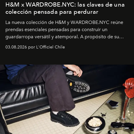
H&M x WARDROBE.NYC: las claves de una
colección pensada para perdurar
La nueva colección de H&M y WARDROBE.NYC reúne
prendas esenciales pensadas para construir un
guardarropa versátil y atemporal. A propósito de su
lanzamiento, los fundadores de la firma neoyorquina y
03.08.2026 por L'Officiel Chile
la asesora creativa y jefa de diseño global de la marca
sueca compartieron su visión sobre el proceso creativo
y la filosofía detrás de la propuesta.