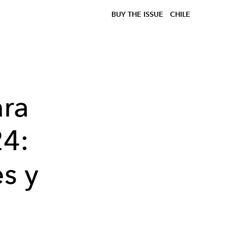
BUY THE ISSUE
CHILE
ara
24:
es y