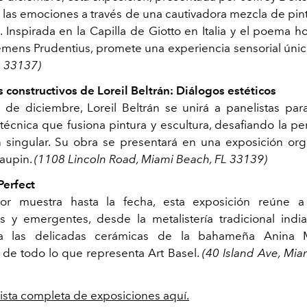
y las emociones a través de una cautivadora mezcla de pint
s. Inspirada en la Capilla de Giotto en Italia y el poema
emens Prudentius, promete una experiencia sensorial únic
L 33137)
constructivos de Loreil Beltrán: Diálogos estéticos
 de diciembre, Loreil Beltrán se unirá a panelistas para
técnica que fusiona pintura y escultura, desafiando la p
singular. Su obra se presentará en una exposición or
aupin.
(1108 Lincoln Road, Miami Beach, FL 33139)
Perfect
r muestra hasta la fecha, esta exposición reúne a 
 y emergentes, desde la metalistería tradicional ind
ta las delicadas cerámicas de la bahameña Anina M
 de todo lo que representa Art Basel.
(40 Island Ave, Mia
lista completa de exposiciones aquí.