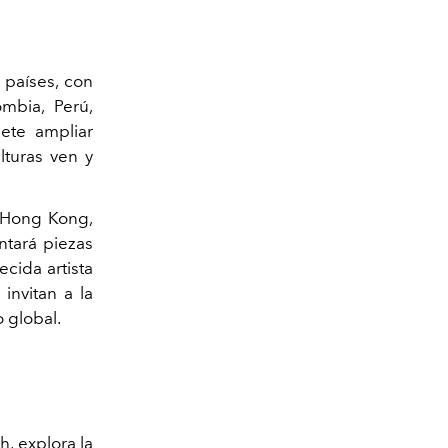
 países, con
mbia, Perú,
mete ampliar
lturas ven y
e Hong Kong,
ntará piezas
cida artista
invitan a la
 global.
h, explora la