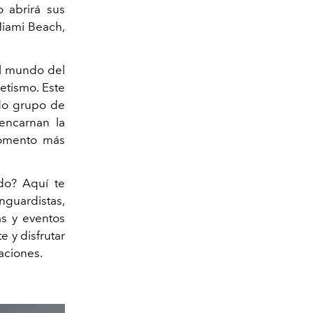
 abrirá sus
Miami Beach,
el mundo del
etismo. Este
ado grupo de
 encarnan la
momento más
do? Aquí te
guardistas,
as y eventos
 y disfrutar
aciones.