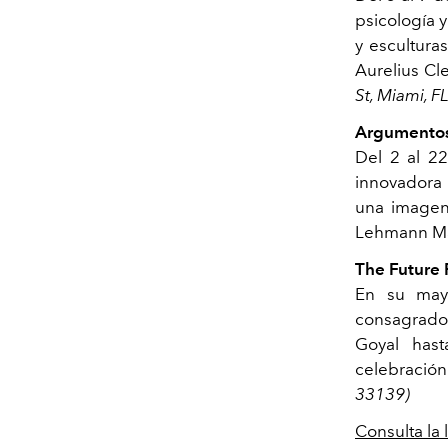
psicología 
y escultura
Aurelius Cl
St, Miami, F
Argumentos 
Del 2 al 22
innovadora 
una imagen 
Lehmann M
The Future 
En su mayo
consagrados
Goyal has
celebración
33139)
Consulta la 