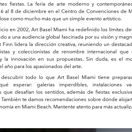
tes fiestas. La feria de arte moderno y contemporáneo
 6 al 8 de diciembre en el Centro de Convenciones de 
ose como mucho más que un simple evento artístico.
icio en 2002, Art Basel Miami ha redefinido los límites d
endo a una audiencia global fascinada por su visión y magn
t Finn lidera la dirección creativa, reuniendo un destac
rtistas y coleccionistas de renombre internacional que
 y la innovación en sus propuestas. Sin duda, es el 
l año para los apasionados del arte.
a descubrir todo lo que Art Basel Miami tiene prepara
ué esperar: galerías imperdibles, instalaciones van
s que desafían los sentidos, además de fiestas exclusiv
 También te damos recomendaciones sobre dónde alojarte
onomía en Miami Beach. Mantente atento para más actualiz