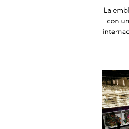
La embl
con un
interna