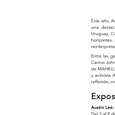
Este año, A
una destac
Uruguay, Ca
horizontes,
reinterpreta
Entre las g
Carmo Johns
de MAHKU, a
y activista
reflexión, c
Expos
Austin Lee:
Del 3 al 9 d