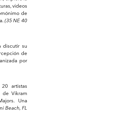
uras, videos
 homónimo de
a.
(35 NE 40
 discutir su
ercepción de
ganizada por
20 artistas
ia de Vikram
ajors. Una
mi Beach, FL