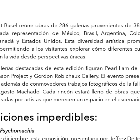
rt Basel reúne obras de 286 galerías provenientes de 38
ada representación de México, Brasil, Argentina, Colo
nadá y Estados Unidos. Esta diversidad artística pro
 permitiendo a los visitantes explorar cómo diferentes cu
n la vida desde perspectivas únicas.
alerías destacadas de esta edición figuran Pearl Lam d
on Project y Gordon Robichaux Gallery. El evento prese
demás de conmovedores trabajos fotográficos de la falle
 Agosto Machado. Cada rincón estará lleno de obras que 
readas por artistas que merecen un espacio en el escenario
iciones imperdibles:
Psychomachia
e diciembre, esta exposición, presentada por Jeffrey Deitc