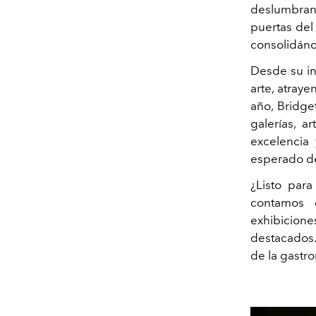
deslumbran
puertas del
consolidánd
Desde su in
arte, atray
año, Bridge
galerías, a
excelencia
esperado de
¿Listo par
contamos q
exhibicione
destacados.
de la gastr