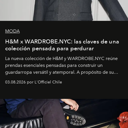
MODA
H&M x WARDROBE.NYC: las claves de una
colección pensada para perdurar
La nueva colección de H&M y WARDROBE.NYC reúne
prendas esenciales pensadas para construir un
guardarropa versátil y atemporal. A propósito de su
lanzamiento, los fundadores de la firma neoyorquina y
03.08.2026 por L'Officiel Chile
la asesora creativa y jefa de diseño global de la marca
sueca compartieron su visión sobre el proceso creativo
y la filosofía detrás de la propuesta.