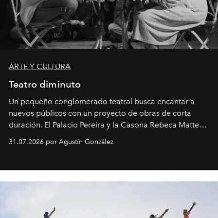
ARTE Y CULTURA
Teatro diminuto
Un pequeño conglomerado teatral busca encantar a
nuevos públicos con un proyecto de obras de corta
duración. El Palacio Pereira y la Casona Rebeca Matte
son algunos de los lugares que han albergado estas
31.07.2026 por Agustín González
miniobras. Sus puestas en escena son limpias; ponen el
foco en la historia y los personajes.