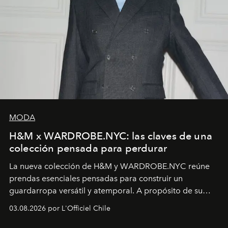
MODA
H&M x WARDROBE.NYC: las claves de una
colección pensada para perdurar
La nueva colección de H&M y WARDROBE.NYC reúne
prendas esenciales pensadas para construir un
guardarropa versátil y atemporal. A propósito de su
lanzamiento, los fundadores de la firma neoyorquina y
03.08.2026 por L'Officiel Chile
la asesora creativa y jefa de diseño global de la marca
sueca compartieron su visión sobre el proceso creativo