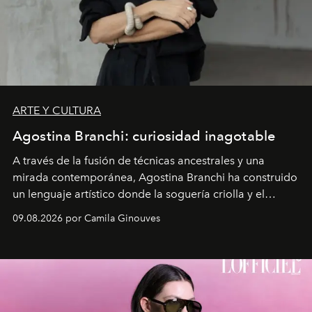
ARTE Y CULTURA
Agostina Branchi: curiosidad inagotable
A través de la fusión de técnicas ancestrales y una
mirada contemporánea, Agostina Branchi ha construido
un lenguaje artístico donde la soguería criolla y el
embarrilado dan vida a esculturas textiles tan rígidas
09.08.2026 por Camila Ginouves
como fluidas. En septiembre la artista presentará una
nueva exposición individual en el Centro Cultural
Montecarmelo.