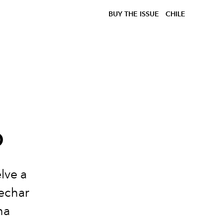
BUY THE ISSUE
CHILE
o
lve a
sechar
na