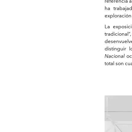
referencia 
ha trabaja
exploración 
La exposic
tradicional
desenvuelve
distinguir
Nacional
ocu
total son cu