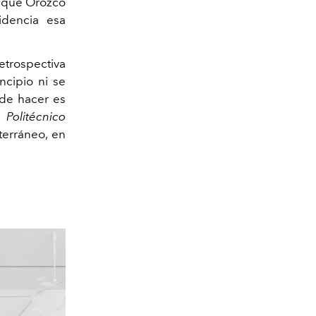
s que Orozco
idencia esa
trospectiva
ncipio ni se
 de hacer es
”.
Politécnico
terráneo, en