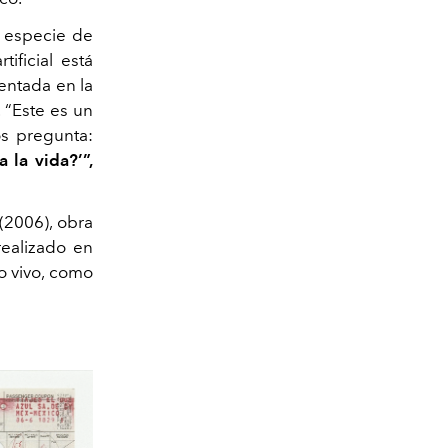
a especie de
tificial está
sentada en la
 “Este es un
s pregunta:
 la vida?’”,
(2006), obra
realizado en
to vivo, como