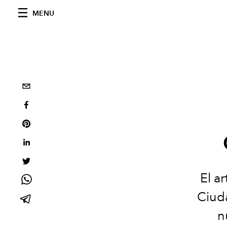
MENU
El a
Ciuda
n