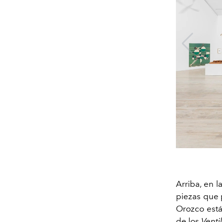
Arriba, en l
piezas que p
Orozco está
de los
Venti