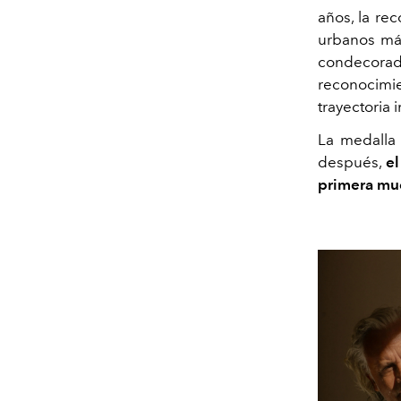
años, la re
urbanos más
condecorado
reconocimie
trayectoria 
La medalla
después,
e
primera mue