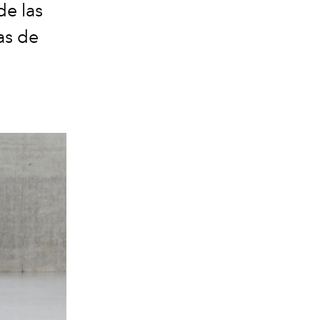
de las
as de