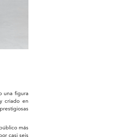
 una figura
 y criado en
prestigiosas
público más
por casi seis