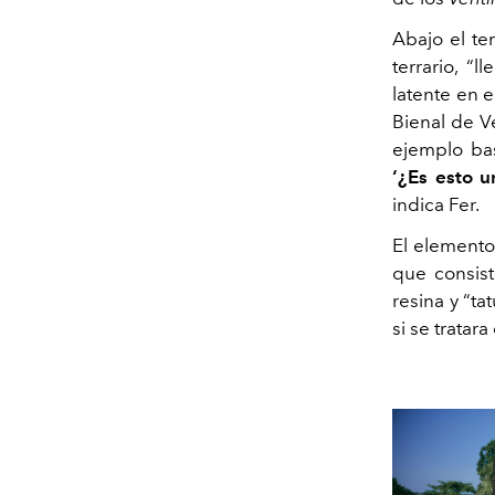
Abajo el te
terrario, “l
latente en e
Bienal de V
ejemplo ba
‘¿Es esto u
indica Fer.
El elemento
que consist
resina y “ta
si se tratar