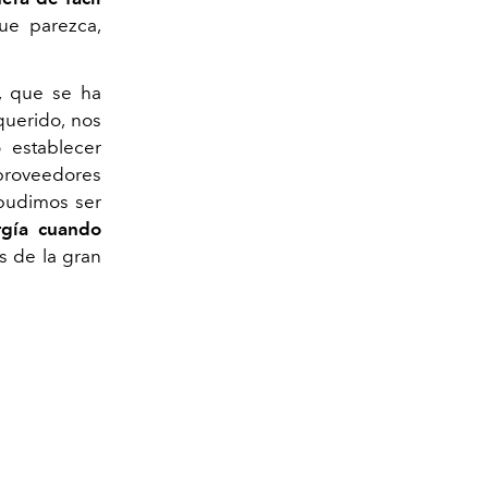
ue parezca,
, que se ha
querido, nos
ó establecer
 proveedores
 pudimos ser
rgía cuando
s de la gran