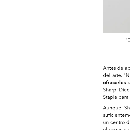
"E
Antes de ab
del arte. "
ofrecerles 
Sharp. Diec
Staple para
Aunque Shar
suficienteme
un centro d
el espacio 