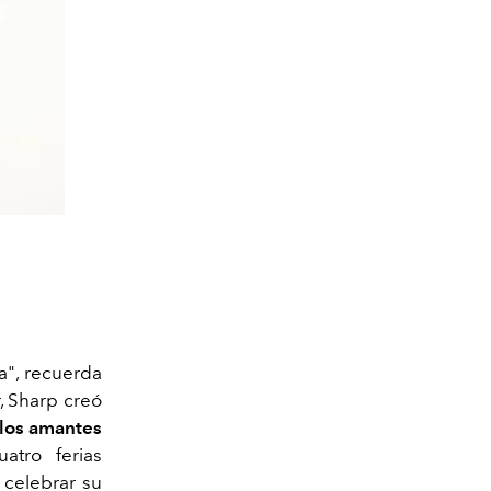
a", recuerda
, Sharp creó
llos amantes
atro ferias
 celebrar su