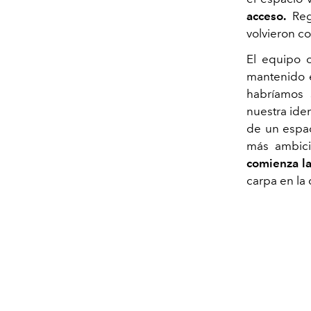
acceso.
Rege
volvieron c
El equipo 
mantenido e
habríamos s
nuestra ide
de un espac
más ambici
comienza la
carpa en la 