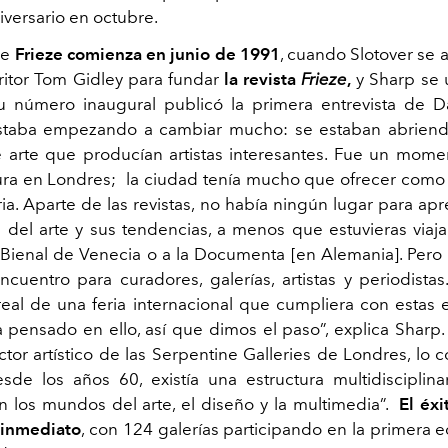
iversario en octubre.
de
Frieze comienza en junio de 1991
, cuando Slotover se 
critor Tom Gidley para fundar
la revista
Frieze
,
y Sharp se 
 número inaugural publicó la primera entrevista de D
staba empezando a cambiar mucho: se estaban abriendo
 arte que producían artistas interesantes. Fue un mome
tura en Londres; la ciudad tenía mucho que ofrecer como
ria. Aparte de las revistas, no había ningún lugar para ap
n del arte y sus tendencias, a menos que estuvieras viaj
 Bienal de Venecia o a la Documenta [en Alemania]. Pero
cuentro para curadores, galerías, artistas y periodistas.
eal de una feria internacional que cumpliera con estas e
 pensado en ello, así que dimos el paso”, explica Sharp
tor artístico de las Serpentine Galleries de Londres, lo 
sde los años 60, existía una estructura multidisciplin
n los mundos del arte, el diseño y la multimedia”.
El éxi
e inmediato
, con 124 galerías participando en la primera e