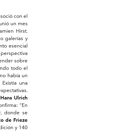
asoció con el
unió un mes
amien Hirst.
 galerías y
nto esencial
 perspectiva
render sobre
ando todo el
 no había un
 Existía una
xpectativas.
.
Hans Ulrich
confirma: “En
ar, donde se
to de Frieze
dición y 140