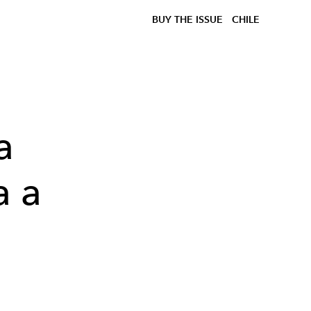
BUY THE ISSUE
CHILE
a
a a