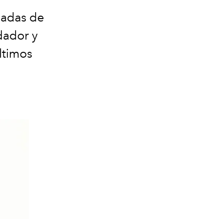
cadas de
dador y
ltimos