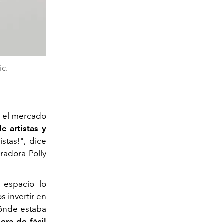
ic.
n el mercado
 artistas y
tas!", dice
radora Polly
n espacio lo
s invertir en
dónde estaba
era de fácil