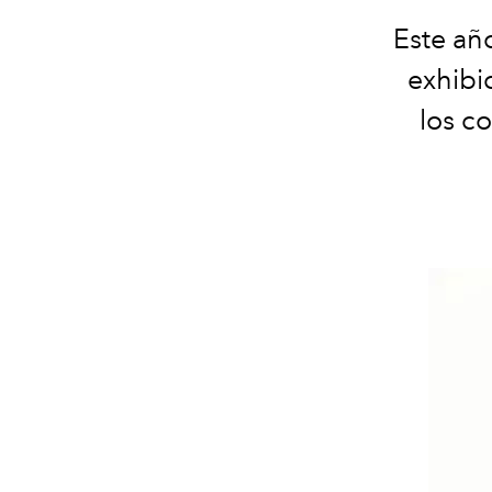
Este añ
exhibi
los c