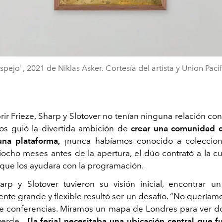
spejo", 2021 de Niklas Asker. Cortesía del artista y Union Pacif
rir Frieze, Sharp y Slotover no tenían ninguna relación co
Nos guió la divertida ambición de
crear una comunidad de
una plataforma,
¡nunca habíamos conocido a coleccionis
iocho meses antes de la apertura, el dúo contrató a la cu
 que los ayudara con la programación.
p y Slotover tuvieron su visión inicial, encontrar u
nte grande y flexible resultó ser un desafío. “No queríamo
e conferencias. Miramos un mapa de Londres para ver 
verde...
[la feria] necesitaba una ubicación central que fu