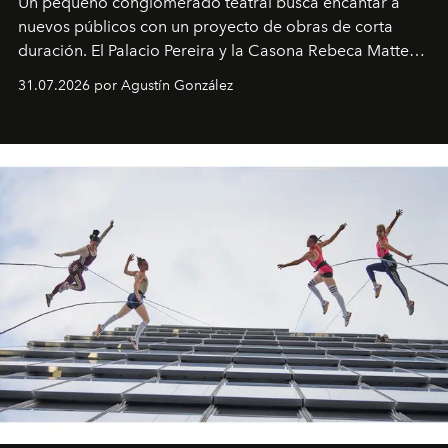
Un pequeño conglomerado teatral busca encantar a
nuevos públicos con un proyecto de obras de corta
duración. El Palacio Pereira y la Casona Rebeca Matte
son algunos de los lugares que han albergado estas
31.07.2026 por Agustín González
miniobras. Sus puestas en escena son limpias; ponen el
foco en la historia y los personajes.