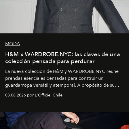
MODA
H&M x WARDROBE.NYC: las claves de una
colección pensada para perdurar
La nueva colección de H&M y WARDROBE.NYC reúne
prendas esenciales pensadas para construir un
guardarropa versátil y atemporal. A propósito de su
lanzamiento, los fundadores de la firma neoyorquina y
03.08.2026 por L'Officiel Chile
la asesora creativa y jefa de diseño global de la marca
sueca compartieron su visión sobre el proceso creativo
y la filosofía detrás de la propuesta.