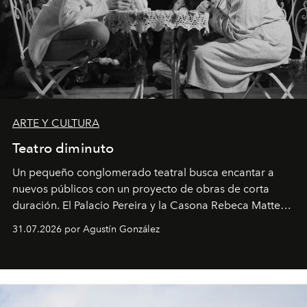
ARTE Y CULTURA
Teatro diminuto
Un pequeño conglomerado teatral busca encantar a
nuevos públicos con un proyecto de obras de corta
duración. El Palacio Pereira y la Casona Rebeca Matte
son algunos de los lugares que han albergado estas
31.07.2026 por Agustín González
miniobras. Sus puestas en escena son limpias; ponen el
foco en la historia y los personajes.