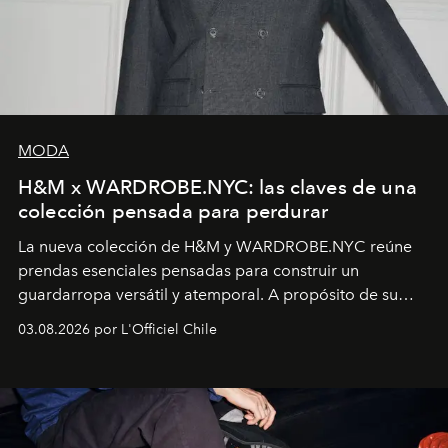
MODA
H&M x WARDROBE.NYC: las claves de una
colección pensada para perdurar
La nueva colección de H&M y WARDROBE.NYC reúne
prendas esenciales pensadas para construir un
guardarropa versátil y atemporal. A propósito de su
lanzamiento, los fundadores de la firma neoyorquina y
03.08.2026 por L'Officiel Chile
la asesora creativa y jefa de diseño global de la marca
sueca compartieron su visión sobre el proceso creativo
y la filosofía detrás de la propuesta.