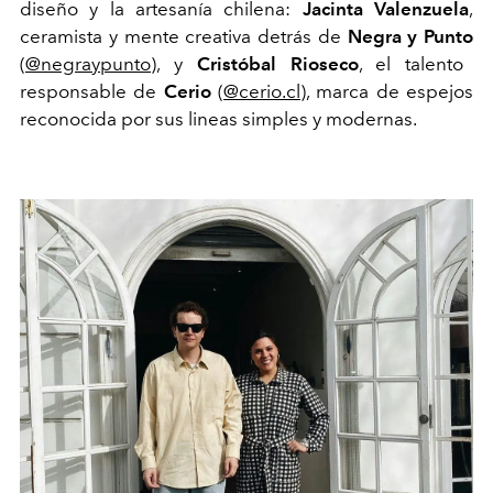
diseño y la artesanía chilena:
Jacinta Valenzuela
,
ceramista
y
mente
creativa
detrás de
Negra y Punto
(
@negraypunto
)
, y
Cristóbal Rioseco
, el talento
responsable de
Cerio
(
@cerio.cl
), marca de espejos
reconocida
por sus
lineas
simples y modernas
.