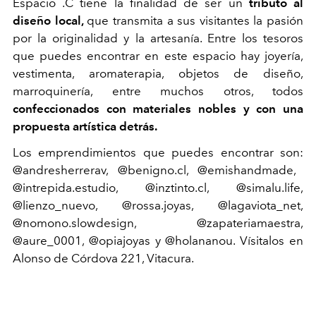
Espacio .C tiene la finalidad de ser un
tributo al
diseño local,
que transmita a sus visitantes la pasión
por la
originalidad y la artesanía.
Entre los tesoros
que puedes encontrar en este espacio hay joyería,
vestimenta, aromaterapia, objetos de diseño,
marroquinería, entre muchos otros, todos
confeccionados con materiales nobles y con una
propuesta artística detrás.
Los emprendimientos que puedes encontrar son:
@andresherrerav, @benigno.cl, @emishandmade,
@intrepida.estudio, @inztinto.cl, @simalu.life,
@lienzo_nuevo, @rossa.joyas, @lagaviota_net,
@nomono.slowdesign, @zapateriamaestra,
@aure_0001, @opiajoyas y @holananou.
Vísitalos en
Alonso de Córdova 221, Vitacura.