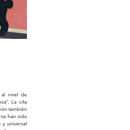
al nivel de
za”. La cita
ación también
rros han sido
 y universal