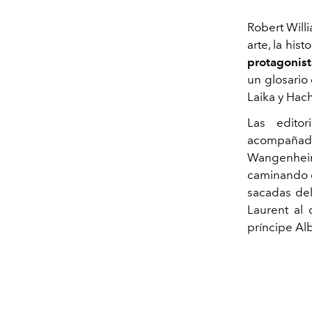
Robert Willi
arte, la his
protagonis
un glosario
Laika y Hach
Las edito
acompañada
Wangenheim
caminando c
sacadas del
Laurent al
príncipe Alb