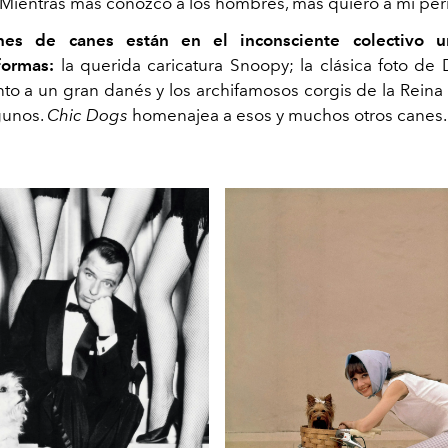
“Mientras más conozco a los hombres, más quiero a mi perr
es de canes están en el inconsciente colectivo u
formas:
la querida caricatura Snoopy; la clásica foto de
o a un gran danés y los archifamosos corgis de la Reina I
gunos.
Chic Dogs
homenajea a esos y muchos otros canes.