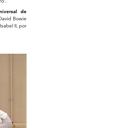
o”.
niversal de
 David Bowie
sabel II, por