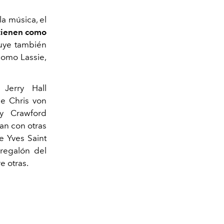
la música, el
 tienen como
luye también
como Lassie,
Jerry Hall
e Chris von
dy Crawford
an con otras
e Yves Saint
regalón del
e otras.