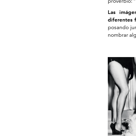
proverbio: 
Las imágen
diferentes 
posando junt
nombrar al