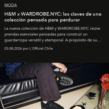
MODA
H&M x WARDROBE.NYC: las claves de una
colección pensada para perdurar
La nueva colección de H&M y WARDROBE.NYC reúne
prendas esenciales pensadas para construir un
guardarropa versátil y atemporal. A propósito de su
lanzamiento, los fundadores de la firma neoyorquina y
03.08.2026 por L'Officiel Chile
la asesora creativa y jefa de diseño global de la marca
sueca compartieron su visión sobre el proceso creativo
y la filosofía detrás de la propuesta.