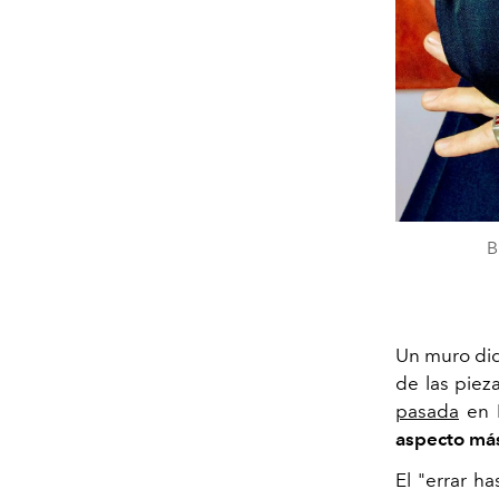
B
Un muro did
de las pie
pasada
en I
aspecto má
El "errar h