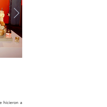
Fotografía por Yvel Ansoren
e hicieron a