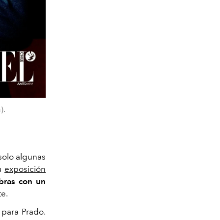
).
solo algunas
su
exposición
bras con un
te.
 para Prado.