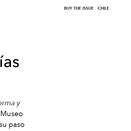
BUY THE ISSUE
CHILE
ías
orma y
l Museo
 su paso