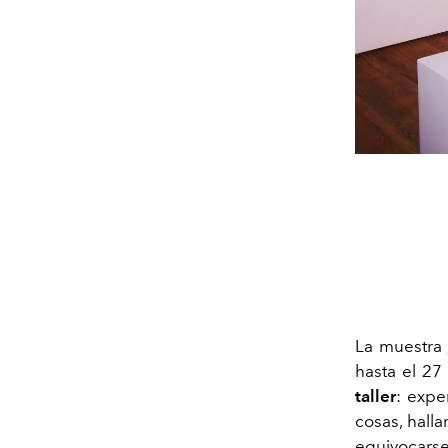
La muestra
hasta el 27
taller
: expe
cosas, hall
equivocars