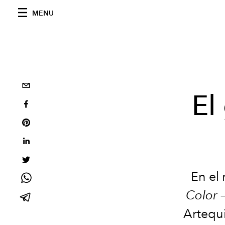
MENU
El
En el
Color
–
Artequi