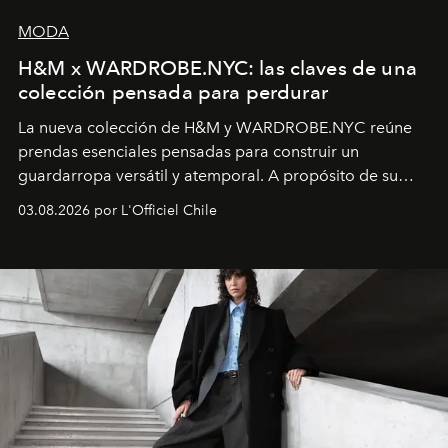
MODA
H&M x WARDROBE.NYC: las claves de una
colección pensada para perdurar
La nueva colección de H&M y WARDROBE.NYC reúne
prendas esenciales pensadas para construir un
guardarropa versátil y atemporal. A propósito de su
lanzamiento, los fundadores de la firma neoyorquina y
03.08.2026 por L'Officiel Chile
la asesora creativa y jefa de diseño global de la marca
sueca compartieron su visión sobre el proceso creativo
y la filosofía detrás de la propuesta.