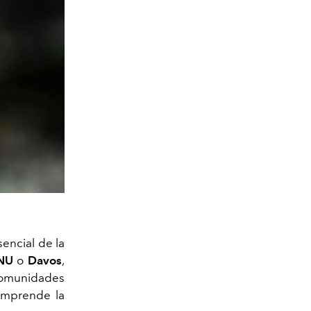
sencial de la
NU
o
Davos
,
comunidades
comprende la