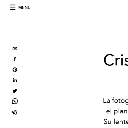
MENU
Cri
La fotó
el plan
Su lent