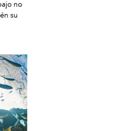
bajo no
ién su