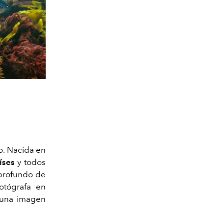
o. Nacida en
aíses
y todos
 profundo de
tógrafa en
 una imagen