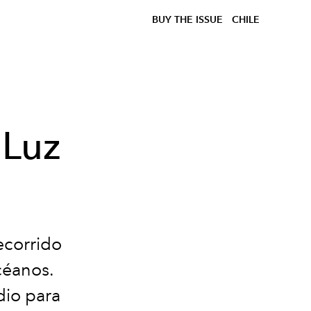
BUY THE ISSUE
CHILE
 Luz
ecorrido
céanos.
dio para