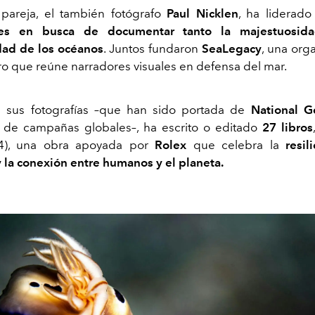
pareja, el también fotógrafo
Paul Nicklen
, ha liderad
nes en busca de documentar tanto la majestuosid
dad de los océanos
. Juntos fundaron
SeaLegacy
, una orga
ro que reúne narradores visuales en defensa del mar.
 sus fotografías –que han sido portada de
National G
 de campañas globales–, ha escrito o editado
27 libros
4), una obra apoyada por
Rolex
que celebra la
resili
y la conexión entre humanos y el planeta.