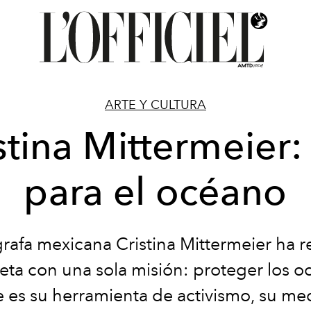
ARTE Y CULTURA
stina Mittermeier:
para el océano
grafa
mexicana
Cristina Mittermeier ha r
eta con una sola misión: proteger los o
e es su
herramienta
de
activismo
, su me