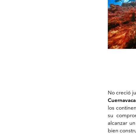
No creció j
Cuernavaca
los contine
su compro
alcanzar u
bien constr