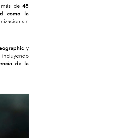
o más de
45
ad como la
nización sin
eographic
y
, incluyendo
encia de la