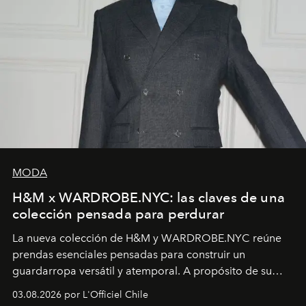
MODA
H&M x WARDROBE.NYC: las claves de una
colección pensada para perdurar
La nueva colección de H&M y WARDROBE.NYC reúne
prendas esenciales pensadas para construir un
guardarropa versátil y atemporal. A propósito de su
lanzamiento, los fundadores de la firma neoyorquina y
03.08.2026 por L'Officiel Chile
la asesora creativa y jefa de diseño global de la marca