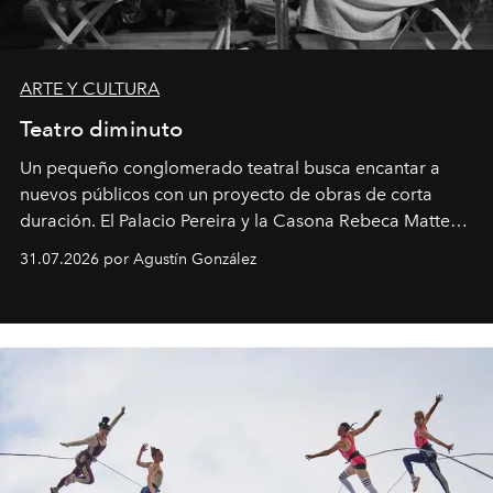
ARTE Y CULTURA
Teatro diminuto
Un pequeño conglomerado teatral busca encantar a
nuevos públicos con un proyecto de obras de corta
duración. El Palacio Pereira y la Casona Rebeca Matte
son algunos de los lugares que han albergado estas
31.07.2026 por Agustín González
miniobras. Sus puestas en escena son limpias; ponen el
foco en la historia y los personajes.