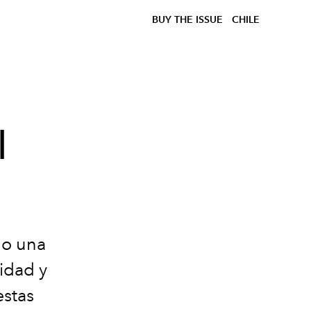
BUY THE ISSUE
CHILE
l
mo una
idad y
estas