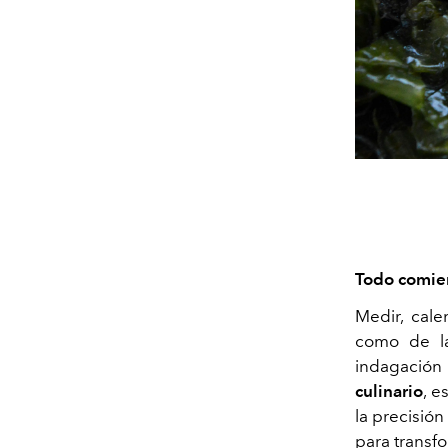
Todo comien
Medir, cale
como de la
indagación
culinario
, e
la precisión
para transfo