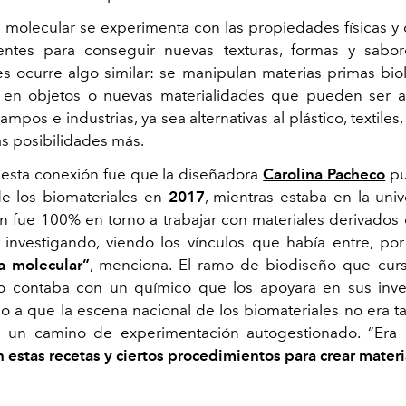
a molecular se experimenta con las propiedades físicas y
ientes para conseguir nuevas texturas, formas y sabor
es ocurre algo similar: se manipulan materias primas bio
s en objetos o nuevas materialidades que pueden ser 
ampos e industrias, ya sea alternativas al plástico, textiles
s posibilidades más.
 esta conexión fue que la diseñadora
Carolina Pacheco
pu
e los biomateriales en
2017
, mientras estaba en la univ
ón fue 100% en torno a trabajar con materiales derivados 
i investigando, viendo los vínculos que había entre, por
a molecular”
, menciona. El ramo de biodiseño que cur
o contaba con un químico que los apoyara en sus inves
o a que la escena nacional de los biomateriales no era t
or un camino de experimentación autogestionado. “Era 
 estas recetas y ciertos procedimientos para crear materi