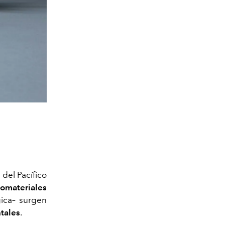
 del Pacífico
iomateriales
gica– surgen
tales
.