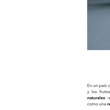
En un país c
y los frut
naturales
–s
como una
r