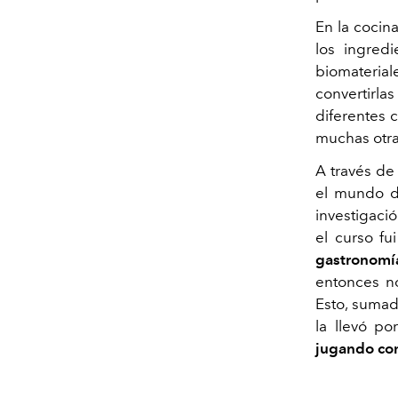
En la cocin
los ingred
biomaterial
convertirla
diferentes c
muchas otra
A través de
el mundo d
investigaci
el curso fu
gastronomí
entonces n
Esto, sumad
la llevó p
jugando con