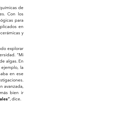
 químicas de
es. Con los
lógicas para
aplicados en
, cerámicas y
do explorar
ersidad. “Mi
de algas. En
 ejemplo, la
saba en ese
tigaciones.
an avanzada,
más bien ir
ales”
, dice.