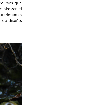
recursos que
minimizan el
experimentan
s de diseño,