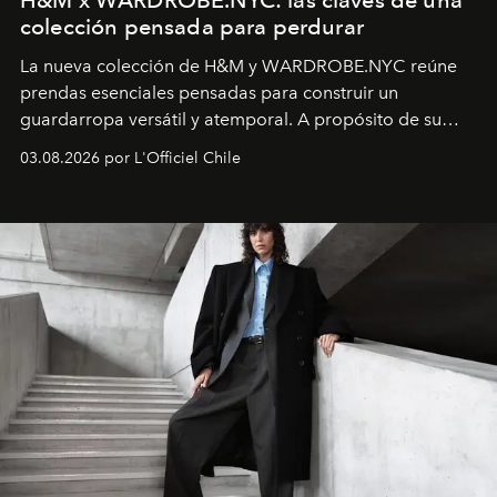
H&M x WARDROBE.NYC: las claves de una
colección pensada para perdurar
La nueva colección de H&M y WARDROBE.NYC reúne
prendas esenciales pensadas para construir un
guardarropa versátil y atemporal. A propósito de su
lanzamiento, los fundadores de la firma neoyorquina y
03.08.2026 por L'Officiel Chile
la asesora creativa y jefa de diseño global de la marca
sueca compartieron su visión sobre el proceso creativo
y la filosofía detrás de la propuesta.