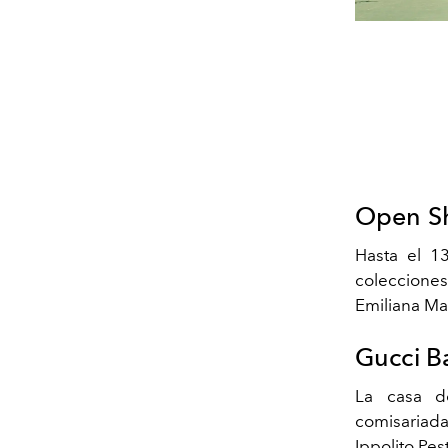
Open Sh
Hasta el 13
coleccione
Emiliana Mar
Gucci 
La casa d
comisariada
Ippolito Pes