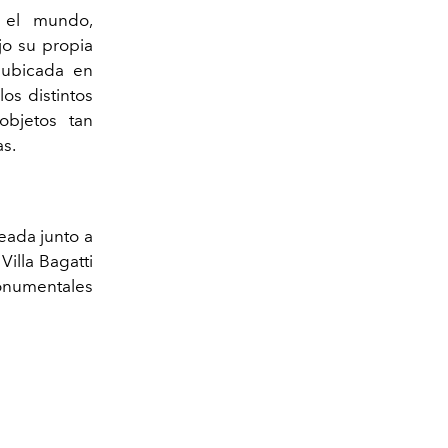
 el mundo,
jo su propia
 ubicada en
os distintos
objetos tan
as.
reada junto a
Villa Bagatti
monumentales