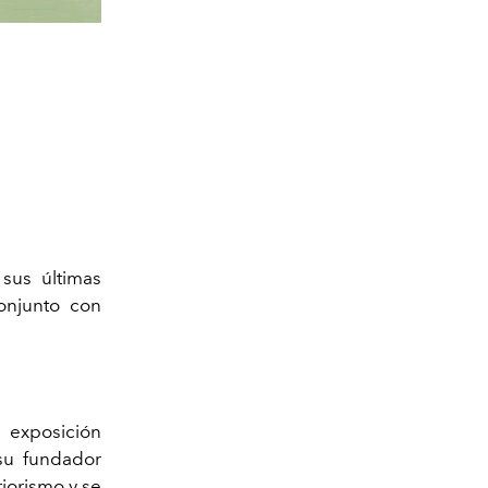
 sus últimas
onjunto con
exposición
 su fundador
riorismo y se