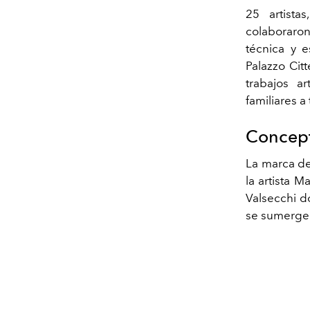
25 artist
colaboraron
técnica y 
Palazzo Cit
trabajos a
familiares a
Concept
La marca de 
la artista M
Valsecchi d
se sumergen 