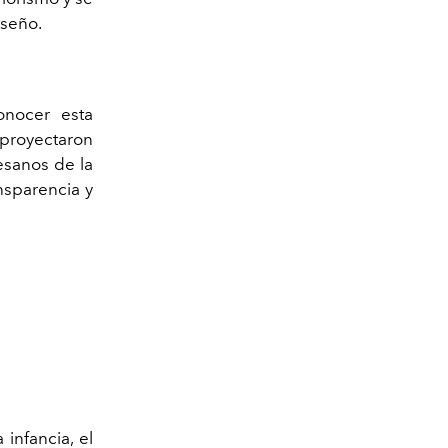
iseño.
onocer esta
 proyectaron
esanos de la
ansparencia y
infancia, el