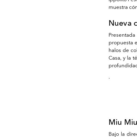
muestra cóm
Nueva c
Presentada
propuesta e
halos de co
Casa, y la t
profundida
.
Miu Miu
Bajo la dir