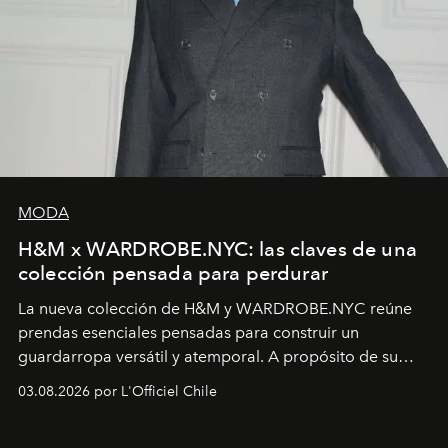
MODA
H&M x WARDROBE.NYC: las claves de una
colección pensada para perdurar
La nueva colección de H&M y WARDROBE.NYC reúne
prendas esenciales pensadas para construir un
guardarropa versátil y atemporal. A propósito de su
lanzamiento, los fundadores de la firma neoyorquina y
03.08.2026 por L'Officiel Chile
la asesora creativa y jefa de diseño global de la marca
sueca compartieron su visión sobre el proceso creativo