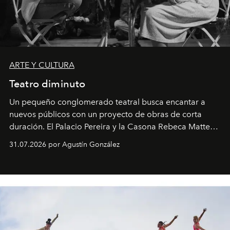
ARTE Y CULTURA
Teatro diminuto
Un pequeño conglomerado teatral busca encantar a
nuevos públicos con un proyecto de obras de corta
duración. El Palacio Pereira y la Casona Rebeca Matte
son algunos de los lugares que han albergado estas
31.07.2026 por Agustín González
miniobras. Sus puestas en escena son limpias; ponen el
foco en la historia y los personajes.