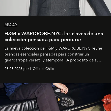
MODA
H&M x WARDROBE.NYC: las claves de una
colección pensada para perdurar
La nueva colección de H&M y WARDROBE.NYC reúne
prendas esenciales pensadas para construir un
guardarropa versátil y atemporal. A propósito de su
lanzamiento, los fundadores de la firma neoyorquina y
03.08.2026 por L'Officiel Chile
la asesora creativa y jefa de diseño global de la marca
sueca compartieron su visión sobre el proceso creativo
y la filosofía detrás de la propuesta.