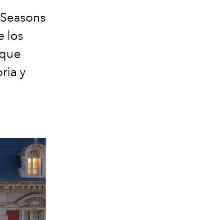
 Seasons
e los
oque
ria y