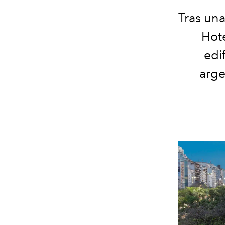
Tras un
Hote
edi
arge