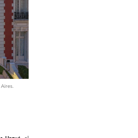
Aires.
ga Unzué
, el