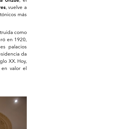
res
, vuelve a
ctónicos más
struida como
uró en 1920,
es palacios
residencia da
glo XX. Hoy,
en valor el