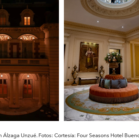
 Álzaga Unzué. Fotos: Cortesía: Four Seasons Hotel Bueno