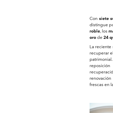
Con
siete 
distingue p
roble
, los
má
oro
de
24 q
La reciente 
recuperar e
patrimonial.
reposición
recuperació
renovación 
frescas en la