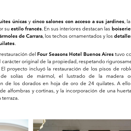
suites únicas
y
cinco salones con acceso a sus jardines
, l
or su
estilo francés
. En sus interiores destacan las
boiserie
rmoles de Carrara
, los techos ornamentados y los
detalle
uilates
.
restauración del
Four Seasons Hotel Buenos Aires
tuvo c
l carácter original de la propiedad, respetando rigurosame
 El proyecto incluyó la restauración de los pisos de robl
 de solías de mármol, el lustrado de la madera or
n de los dorados en hoja de oro de 24 quilates. A ell
de alfombras y cortinas, y la incorporación de una huert
 terraza.