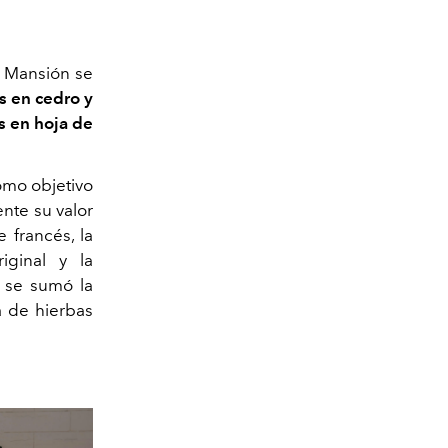
a Mansión se
s en cedro y
s en hoja de
omo objetivo
nte su valor
e francés, la
iginal y la
o se sumó la
a de hierbas