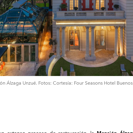
ón Álzaga Unzué. Fotos: Cortesía: Four Seasons Hotel Buenos 
n extenso proceso de restauración, la
Mansión Álza