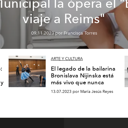
unicipal la ópera el "
viaje a Reims"
09.11.2023 por Francisca Torres
ARTE Y CULTURA
o:
El legado de la bailarina
Bronislava Nijinska está
 y
más vivo que nunca
13.07.2023 por María Jesús Reyes