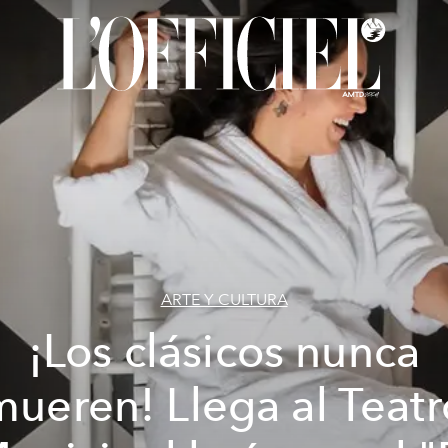
ARTE Y CULTURA
¡Los clásicos nunca
mueren! Llega al Teatr