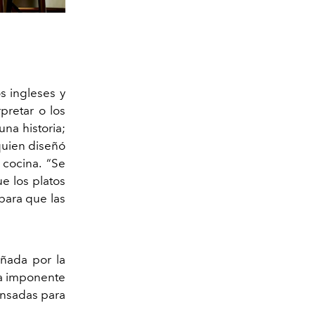
os ingleses y
pretar o los
una historia;
uien diseñó
 cocina. “Se
ue los platos
para que las
ñada por la
ra imponente
ensadas para