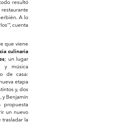
odo resultó
 restaurante
erbién. A lo
los’”, cuenta
e que viene
ia culinaria
es
; un lugar
 y música
do de casa:
 nueva etapa
intos y, dos
, y Benjamín
a propuesta
rir un nuevo
trasladar la