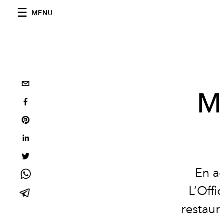
MENU
M
E
n
a
L’Off
restaur