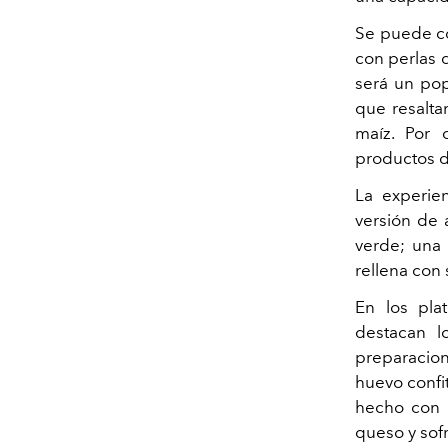
Se puede co
con perlas 
será un po
que resalta
maíz. Por
productos de
La experie
versión de 
verde; una 
rellena con 
En los pla
destacan l
preparacion
huevo confit
hecho con c
queso y sofr