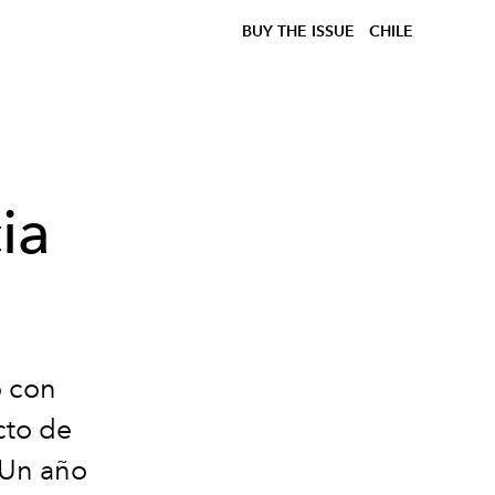
BUY THE ISSUE
CHILE
ia
́
con
cto
de
 Un año