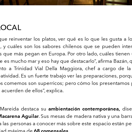
LOCAL
ue reinventar los platos, ver qué es lo que les gusta a l
, y cuáles son los sabores chilenos que se pueden inter
 que más pegan en Europa. Por otro lado, cuáles tienen 
le es mucho mar y eso hay que destacarlo”, afirma Bazán, q
nto a Trinidad Vial Della Maggiora, chef a cargo de la
atividad. Es un fuerte trabajo ver las preparaciones, porq
s comemos son superricos; pero cómo los presentamos 
acuerden de ellos”, explica.
a Mareida destaca su
ambientación contemporánea,
dise
Macarena Aguilar
. Sus mesas de madera nativa y una bar
 a las personas a conocer más sobre este espacio están p
dad máxima de
68 comensales
.