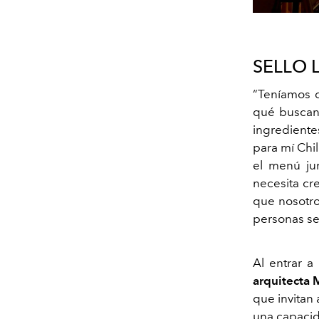
SELLO 
“Teníamos q
qué buscan
ingredientes
para mí Chi
el menú ju
necesita cre
que nosotro
personas se 
Al entrar 
arquitecta 
que invitan
una capaci