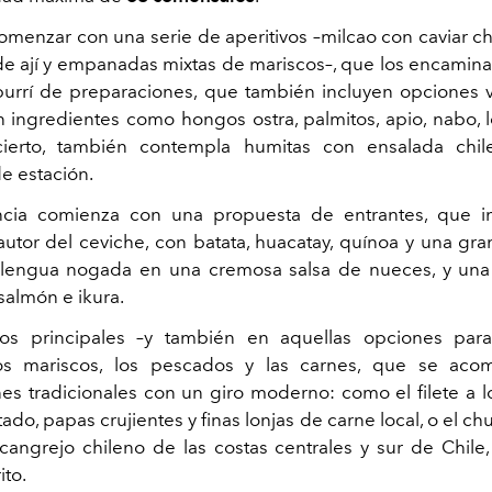
menzar con una serie de aperitivos –milcao con
caviar ch
de ají y empanadas mixtas de mariscos–, que los encaminar
purrí de preparaciones, que también incluyen opciones 
n ingredientes como hongos ostra, palmitos, apio, nabo,
 cierto, también contempla humitas con ensalada chil
 estación.
ncia comienza con una propuesta de entrantes, que i
autor del ceviche, con batata, huacatay, quínoa y una gra
lengua nogada en una cremosa salsa de nueces, y una 
salmón e ikura.
tos principales –y también en aquellas opciones para
os mariscos, los pescados y las carnes, que se aco
es tradicionales con un giro moderno: como el filete a 
ado, papas crujientes y finas lonjas de carne local, o el ch
angrejo chileno de las costas centrales y sur
de Chile
ito.