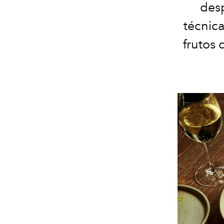
desp
técnic
frutos