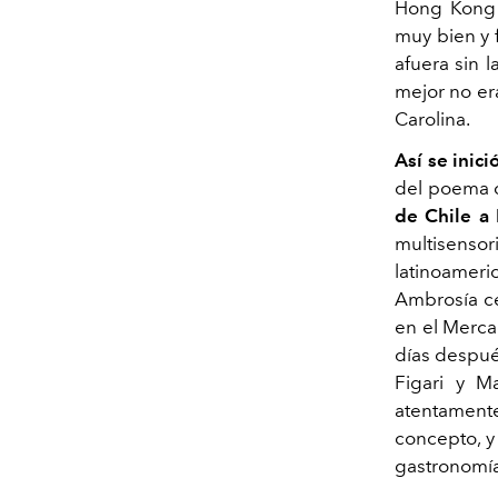
Hong Kong –
muy bien y 
afuera sin l
mejor no era
Carolina.
Así se ini
del poema c
de Chile a 
multisens
latinoamer
Ambrosía c
en el Merca
días despue
Figari y M
atentamente
concepto, y
gastronomí