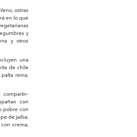
ileno, ostras
á en lo que
vegetarianas
 legumbres y
ena y otros
ncluyen una
nita de chile
palta reina,
 compartir–
mpañan con
lo pobre con
upe de jaiba,
, con crema,