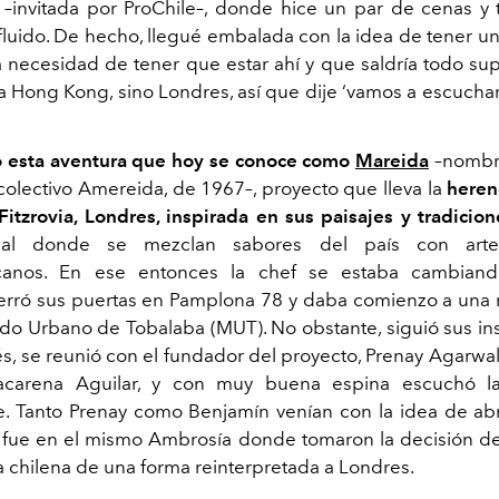
invitada por ProChile–, donde hice un par de cenas y t
fluido. De hecho, llegué embalada con la idea de tener un
a necesidad de tener que estar ahí y que saldría todo sup
 Hong Kong, sino Londres, así que dije ‘vamos a escuchar
ció esta aventura que hoy se conoce como
Mareida
–nombr
olectivo Amereida, de 1967–, proyecto que lleva la
herenc
Fitzrovia, Londres, inspirada en sus paisajes y
tradicion
orial donde se mezclan sabores del país con arte
icanos. En ese entonces la chef se estaba cambian
erró sus puertas en Pamplona 78 y daba comienzo a una
do Urbano de Tobalaba (MUT). No obstante, siguió sus inst
́s, se reunió con el fundador del proyecto, Prenay Agarwal
acarena Aguilar, y con muy buena espina escuchó l
. Tanto Prenay como Benjamín venían con la idea de ab
 fue en el mismo Ambrosía donde tomaron la decisión de 
a chilena de una forma reinterpretada a Londres.