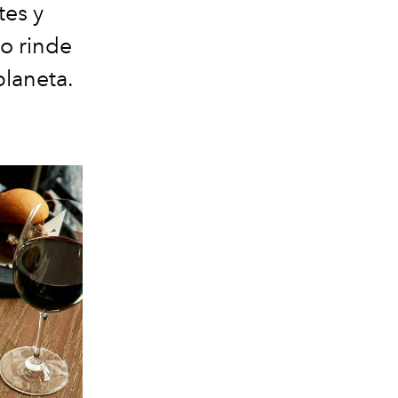
ntes
y
no rinde
planeta.