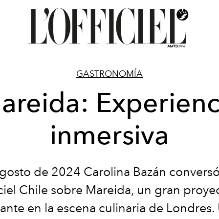
GASTRONOMÍA
areida: Experienc
inmersiva
g
o
s
t
o
de
2
02
4
Ca
r
o
li
na
B
azán
converso
iciel Chile sobre Mareida, un gran
proye
ante en la escena culinaria de Londres.