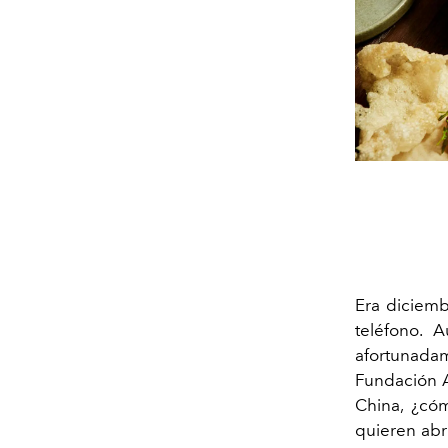
Era diciem
teléfono.
afortunadam
Fundación 
China, ¿co
quieren abri