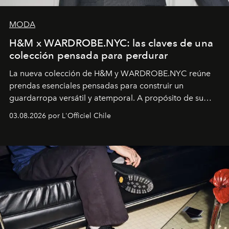
MODA
H&M x WARDROBE.NYC: las claves de una
colección pensada para perdurar
La nueva colección de H&M y WARDROBE.NYC reúne
prendas esenciales pensadas para construir un
guardarropa versátil y atemporal. A propósito de su
lanzamiento, los fundadores de la firma neoyorquina y
03.08.2026 por L'Officiel Chile
la asesora creativa y jefa de diseño global de la marca
sueca compartieron su visión sobre el proceso creativo
y la filosofía detrás de la propuesta.