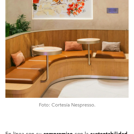
Foto: Cortesía Nespresso.
En línea con su
compromiso
con la
sustentabilidad
,