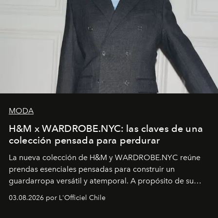
MODA
H&M x WARDROBE.NYC: las claves de una
colección pensada para perdurar
La nueva colección de H&M y WARDROBE.NYC reúne
prendas esenciales pensadas para construir un
guardarropa versátil y atemporal. A propósito de su
lanzamiento, los fundadores de la firma neoyorquina y
03.08.2026 por L'Officiel Chile
la asesora creativa y jefa de diseño global de la marca
sueca compartieron su visión sobre el proceso creativo