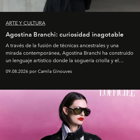
ARTE Y CULTURA
Agostina Branchi: curiosidad inagotable
A través de la fusión de técnicas ancestrales y una
mirada contemporánea, Agostina Branchi ha construido
un lenguaje artístico donde la soguería criolla y el
embarrilado dan vida a esculturas textiles tan rígidas
09.08.2026 por Camila Ginouves
como fluidas. En septiembre la artista presentará una
nueva exposición individual en el Centro Cultural
Montecarmelo.