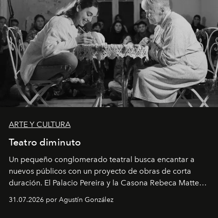
ARTE Y CULTURA
Teatro diminuto
Un pequeño conglomerado teatral busca encantar a
nuevos públicos con un proyecto de obras de corta
duración. El Palacio Pereira y la Casona Rebeca Matte
son algunos de los lugares que han albergado estas
31.07.2026 por Agustín González
miniobras. Sus puestas en escena son limpias; ponen el
foco en la historia y los personajes.