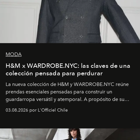
MODA
H&M x WARDROBE.NYC: las claves de una
colección pensada para perdurar
La nueva colección de H&M y WARDROBE.NYC reúne
prendas esenciales pensadas para construir un
guardarropa versátil y atemporal. A propósito de su
lanzamiento, los fundadores de la firma neoyorquina y
03.08.2026 por L'Officiel Chile
la asesora creativa y jefa de diseño global de la marca
sueca compartieron su visión sobre el proceso creativo
y la filosofía detrás de la propuesta.