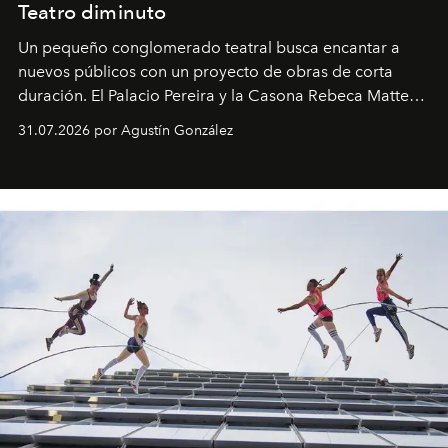
Teatro diminuto
Un pequeño conglomerado teatral busca encantar a
nuevos públicos con un proyecto de obras de corta
duración. El Palacio Pereira y la Casona Rebeca Matte
son algunos de los lugares que han albergado estas
31.07.2026 por Agustín González
miniobras. Sus puestas en escena son limpias; ponen el
foco en la historia y los personajes.