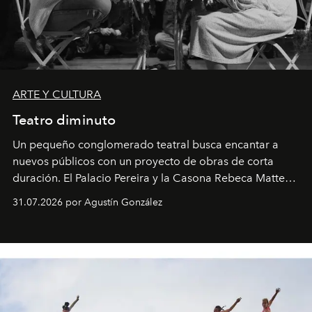
ARTE Y CULTURA
Teatro diminuto
Un pequeño conglomerado teatral busca encantar a
nuevos públicos con un proyecto de obras de corta
duración. El Palacio Pereira y la Casona Rebeca Matte
son algunos de los lugares que han albergado estas
31.07.2026 por Agustín González
miniobras. Sus puestas en escena son limpias; ponen el
foco en la historia y los personajes.