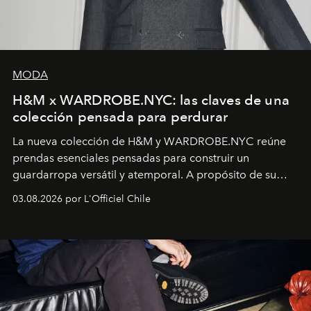
MODA
H&M x WARDROBE.NYC: las claves de una
colección pensada para perdurar
La nueva colección de H&M y WARDROBE.NYC reúne
prendas esenciales pensadas para construir un
guardarropa versátil y atemporal. A propósito de su
lanzamiento, los fundadores de la firma neoyorquina y
03.08.2026 por L'Officiel Chile
la asesora creativa y jefa de diseño global de la marca
sueca compartieron su visión sobre el proceso creativo
y la filosofía detrás de la propuesta.