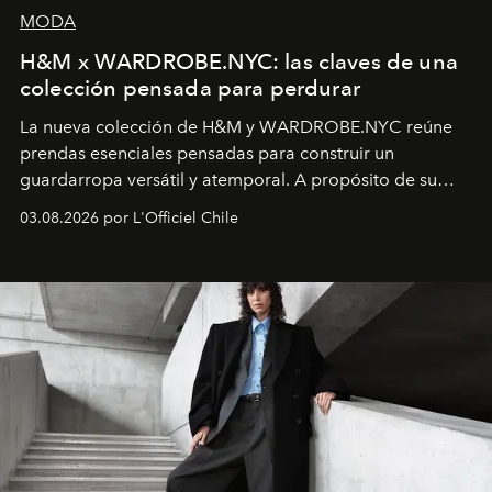
MODA
H&M x WARDROBE.NYC: las claves de una
colección pensada para perdurar
La nueva colección de H&M y WARDROBE.NYC reúne
prendas esenciales pensadas para construir un
guardarropa versátil y atemporal. A propósito de su
lanzamiento, los fundadores de la firma neoyorquina y
03.08.2026 por L'Officiel Chile
la asesora creativa y jefa de diseño global de la marca
sueca compartieron su visión sobre el proceso creativo
y la filosofía detrás de la propuesta.