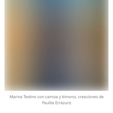
Marina Testino con camisa y kimono, creaciones de
Paulita Errázuriz