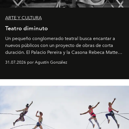
ARTE Y CULTURA
Teatro diminuto
Un pequeño conglomerado teatral busca encantar a
nuevos públicos con un proyecto de obras de corta
duración. El Palacio Pereira y la Casona Rebeca Matte
son algunos de los lugares que han albergado estas
31.07.2026 por Agustín González
miniobras. Sus puestas en escena son limpias; ponen el
foco en la historia y los personajes.