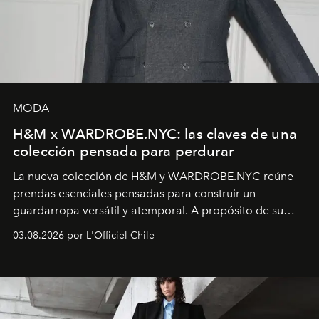
MODA
H&M x WARDROBE.NYC: las claves de una
colección pensada para perdurar
La nueva colección de H&M y WARDROBE.NYC reúne
prendas esenciales pensadas para construir un
guardarropa versátil y atemporal. A propósito de su
lanzamiento, los fundadores de la firma neoyorquina y
03.08.2026 por L'Officiel Chile
la asesora creativa y jefa de diseño global de la marca
sueca compartieron su visión sobre el proceso creativo
y la filosofía detrás de la propuesta.