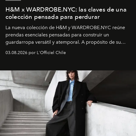
H&M x WARDROBE.NYC: las claves de una
colección pensada para perdurar
La nueva colección de H&M y WARDROBE.NYC reúne
prendas esenciales pensadas para construir un
guardarropa versátil y atemporal. A propósito de su
lanzamiento, los fundadores de la firma neoyorquina y
03.08.2026 por L'Officiel Chile
la asesora creativa y jefa de diseño global de la marca
sueca compartieron su visión sobre el proceso creativo
y la filosofía detrás de la propuesta.