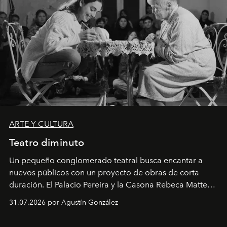
ARTE Y CULTURA
Teatro diminuto
Un pequeño conglomerado teatral busca encantar a
nuevos públicos con un proyecto de obras de corta
duración. El Palacio Pereira y la Casona Rebeca Matte
son algunos de los lugares que han albergado estas
31.07.2026 por Agustín González
miniobras. Sus puestas en escena son limpias; ponen el
foco en la historia y los personajes.