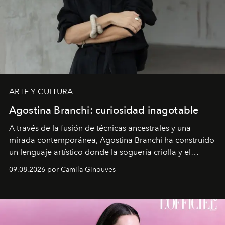
ARTE Y CULTURA
Agostina Branchi: curiosidad inagotable
A través de la fusión de técnicas ancestrales y una
mirada contemporánea, Agostina Branchi ha construido
un lenguaje artístico donde la soguería criolla y el
embarrilado dan vida a esculturas textiles tan rígidas
09.08.2026 por Camila Ginouves
como fluidas. En septiembre la artista presentará una
nueva exposición individual en el Centro Cultural
Montecarmelo.