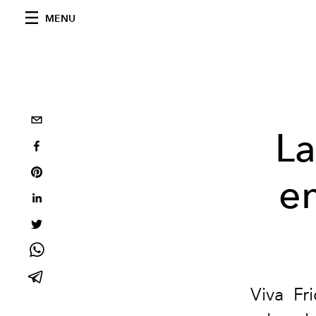
MENU
La
en
Viva Fr