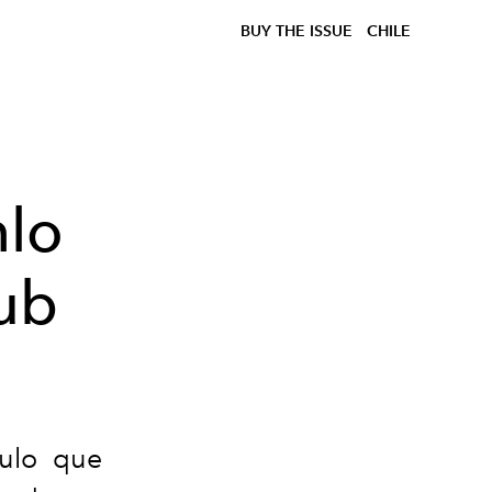
BUY THE ISSUE
CHILE
hlo
lub
culo que