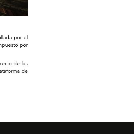
ollada por el
ompuesto por
recio
de las
lataforma de