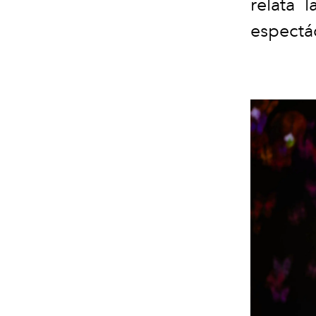
relata 
espectác