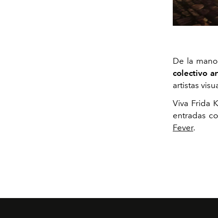
De la man
colectivo a
artistas vi
Viva Frida 
entradas co
Fever
.