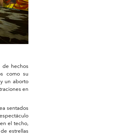
a de hechos
tos como su
 y un aborto
traciones en
sea sentados
 espectáculo
en el techo,
de estrellas