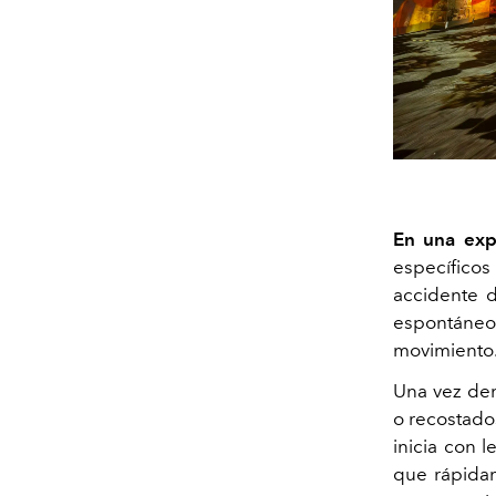
En una exp
específico
accidente d
espontáneo 
movimiento
Una vez den
o
recostad
inicia con 
que rápidam