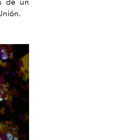
és de un
Unión.