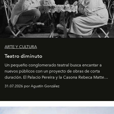
ARTE Y CULTURA
Teatro diminuto
Un pequeño conglomerado teatral busca encantar a
nuevos públicos con un proyecto de obras de corta
duración. El Palacio Pereira y la Casona Rebeca Matte
son algunos de los lugares que han albergado estas
31.07.2026 por Agustín González
miniobras. Sus puestas en escena son limpias; ponen el
foco en la historia y los personajes.