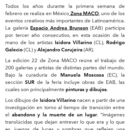
Todos los años durante la primera semana de
febrero se realiza en México
Zona MACO
, uno de los
eventos creativos más importantes de Latinoamérica.
La galería
Espacio Andrea Brunson
(EAB) participa
por tercer año consecutivo, en esta ocasión de la
mano de los artistas
Isidora Villarino
(CL),
Rodrigo
Galecio
(CL) y
Alejandro Corujeira
(AR).
La edición 22 de Zona MACO reúne el trabajo de
200 galerías y artistas de distintas partes del mundo.
Bajo la curaduría de
Manuela Moscosa
(EC), la
sección
SUR
de la feria incluye obras de EAB, las
cuales son principalmente
pinturas y dibujos
.
Los dibujos de
Isidora Villarino
nacen a partir de una
investigación en torno al tiempo de transición entre
el
abandono y la muerte de un lugar
. “Imágenes
translúcidas que dejan entrever lo que era y lo que
es, juegos de luces y sombras que reflejan una