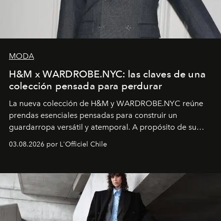
MODA
H&M x WARDROBE.NYC: las claves de una
colección pensada para perdurar
La nueva colección de H&M y WARDROBE.NYC reúne
prendas esenciales pensadas para construir un
guardarropa versátil y atemporal. A propósito de su
lanzamiento, los fundadores de la firma neoyorquina y
03.08.2026 por L'Officiel Chile
la asesora creativa y jefa de diseño global de la marca
sueca compartieron su visión sobre el proceso creativo
y la filosofía detrás de la propuesta.